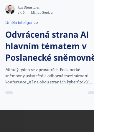
Jan Dienstbier
27. 6.
Minut čtení: 2
Umělá inteligence
Odvrácená strana AI
hlavním tématem v
Poslanecké sněmovně
Minulý týden se v prostorách Poslanecké
sněmovny uskutečnila odborná mezinárodní
konference „AI na obou stranách kyberútoků“,
která se tematicky zaměřila na velmi důležitý a
aktuální trend zneužívání umělé inteligence při
kybernetických útocích a zároveň na její využívání
k obraně v kybernetickém prostoru.