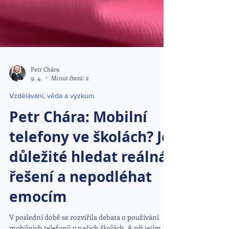
Petr Chára
9. 4.
Minut čtení: 2
Vzdělávání, věda a výzkum
Petr Chára: Mobilní
telefony ve školách? Je
důležité hledat reálná
řešení a nepodléhat
emocím