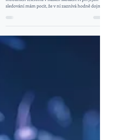
V poslední době se rozvířila debata o používání
mobilních telefonů v našich školách. A při jejím
sledování mám pocit, že v ní zaznívá hodně dojmů
a emocí – navrhují se zákazy a tresty, ale méně se
hledají skutečná rozumná opatření.