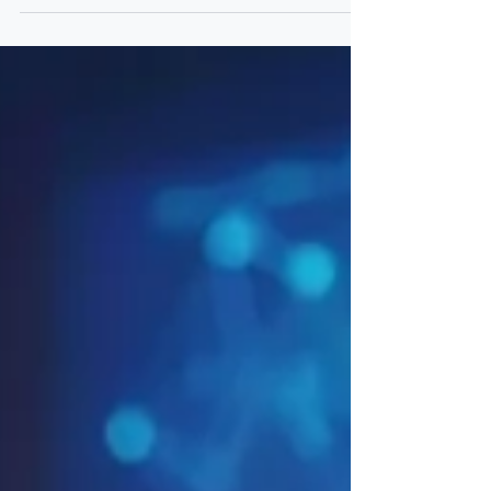
budou stavět na AI. A jiné... budou...