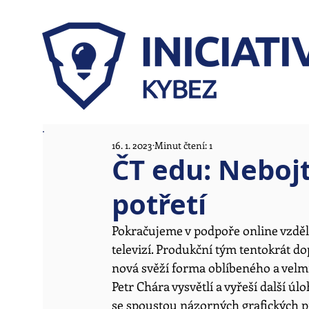
16. 1. 2023
Minut čtení: 1
ČT edu: Neboj
potřetí
Pokračujeme v podpoře online vzděl
televizí. Produkční tým tentokrát do
nová svěží forma oblíbeného a velm
Petr Chára vysvětlí a vyřeší další ú
se spoustou názorných grafických p