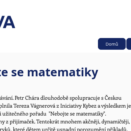
Domů
te se matematiky
ávání. Petr Chára dlouhodobě spolupracuje s Českou 
plnila Tereza Vágnerová z Iniciativy Kybez a výsledkem je
i užitečného pořadu  "Nebojte se matematiky".
lohy z přijímaček. Tentokrát mnohem akčněji, dynamičtěji, 
rvků, které dětem určitě usnadní porozumění příkladů. 