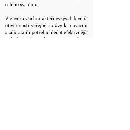
celého systému.
V závěru všichni aktéři vyzývali k větší 
otevřenosti veřejné správy k inovacím 
a zdůraznili potřebu hledat efektivnější 
způsoby, jak poskytovat a ověřovat 
informace, což by mohlo zásadně 
změnit fungování veřejného sektoru. 
Konference byla jasným voláním po 
změně přístupu a adaptaci na moderní 
technologie, které mohou zjednodušit 
a zefektivnit administrativní procesy. 
Využití blockchainu ve veřejné správě 
může pomoci minimalizovat rizika 
spojená s manipulací dat a zvyšovat 
celkovou důvěryhodnost státních 
systémů. Konference také zdůraznila, 
že přestože cesta k širší adopci 
blockchainu není bez překážek, jeho 