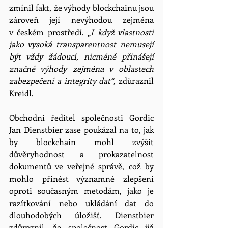
zmínil fakt, že výhody blockchainu jsou 
zároveň její nevýhodou zejména 
v českém prostředí. „
I když vlastnosti 
jako vysoká transparentnost nemusejí 
být vždy žádoucí, nicméně přinášejí 
značné výhody zejména v oblastech 
zabezpečení a integrity dat“,
 zdůraznil 
Kreidl.
Obchodní ředitel společnosti Gordic
Jan Dienstbier zase poukázal na to, jak 
by blockchain mohl zvýšit 
důvěryhodnost a prokazatelnost 
dokumentů ve veřejné správě, což by 
mohlo přinést významné zlepšení 
oproti současným metodám, jako je 
razítkování nebo ukládání dat do 
dlouhodobých úložišť. Dienstbier 
zdůraznil, že společnost Gordic již 