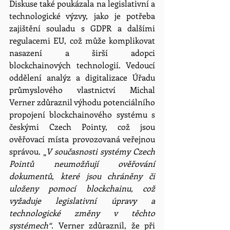
Diskuse také poukázala na legislativní a 
technologické výzvy, jako je potřeba 
zajištění souladu s GDPR a dalšími 
regulacemi EU, což může komplikovat 
nasazení a širší adopci 
blockchainových technologií. Vedoucí 
oddělení analýz a digitalizace Úřadu 
průmyslového vlastnictví Michal 
Verner zdůraznil výhodu potenciálního 
propojení blockchainového systému s 
českými Czech Pointy, což jsou 
ověřovací místa provozovaná veřejnou 
správou. „
V současnosti systémy Czech 
Pointů neumožňují ověřování 
dokumentů, které jsou chráněny či 
uloženy pomocí blockchainu, což 
vyžaduje legislativní úpravy a 
technologické změny v těchto 
systémech“. 
Verner zdůraznil, že při 