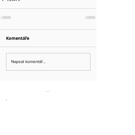
Komentáře
Napsat komentář...
...
DOPORUČENÉ ODKAZY
www.kybez.cz
www.aobp.cz