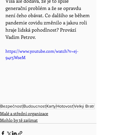
Visa ale dodává, že je to spíše 
generační problém a že se opravdu 
není čeho obávat. Co dalšího se během 
pandemie covidu změnilo a jakou roli 
hraje lidská pohodlnost? Provází 
Vadim Petrov. 
https://www.youtube.com/watch?v=ej-
94r5WseM
Bezpečnost
Budoucnost
Karty
Hotovost
Velký Bratr
Malé a střední organizace
Mohlo by tě zajímat