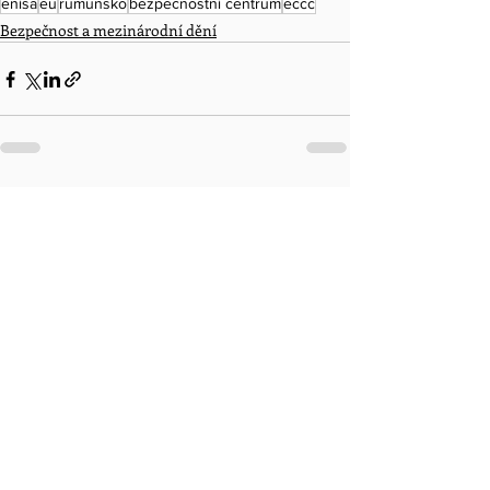
enisa
eu
rumunsko
bezpečnostní centrum
eccc
Bezpečnost a mezinárodní dění
Komentáře
Napsat komentář...
...