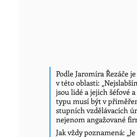
Podle Jaromíra Řezáče je
v této oblasti: „Nejslab
jsou lidé a jejich šéfové
typu musí být v přiměř
stupních vzdělávacích úr
nejenom angažované firmy
Jak vždy poznamená: „Je 