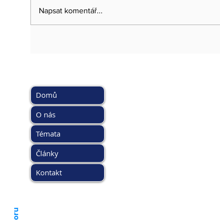
Napsat komentář...
HLAVNÍ MENU
DOPORUČ
www.kybez.c
Domů
www.aobp.cz
www.afcea.cz
O nás
www.eunis.c
Témata
www.cimib.c
www.asociac
Články
www.egover
www.kyberso
Kontakt