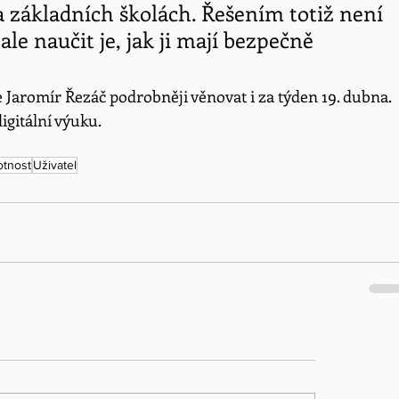
 základních školách. Řešením totiž není 
le naučit je, jak ji mají bezpečně 
aromír Řezáč podrobněji věnovat i za týden 19. dubna. 
gitální výuku.
otnost
Uživatel