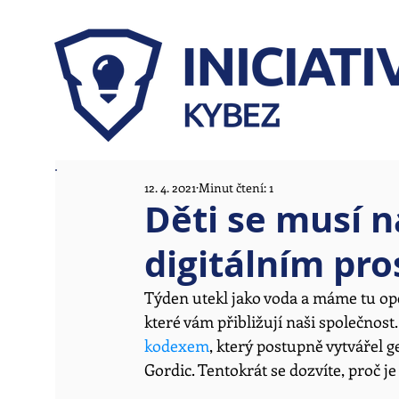
12. 4. 2021
Minut čtení: 1
Děti se musí n
digitálním pro
Týden utekl jako voda a máme tu opět
kt
eré vám přibližují naši společnost
kodexem
, který po
stupně vytvářel g
Gordic. Tentokrát se dozvíte, proč j