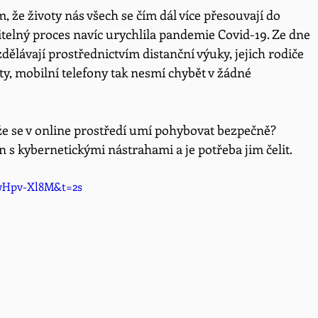
 že životy nás všech se čím dál více přesouvají do 
itelný proces navíc urychlila pandemie Covid-19. Ze dne 
zdělávají prostřednictvím distanční výuky, jejich rodiče 
ety, mobilní telefony tak nesmí chybět v žádné 
 že se v online prostředí umí pohybovat bezpečně? 
n s kybernetickými nástrahami a je potřeba jim čelit.
wHpv-Xl8M&t=2s