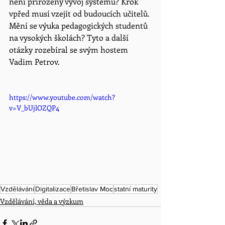
není přirozený vývoj systému? Krok 
vpřed musí vzejít od budoucích učitelů. 
Mění se výuka pedagogických studentů 
na vysokých školách? Tyto a další 
otázky rozebíral se svým hostem 
Vadim Petrov.
https://www.youtube.com/watch?
v=V_bUjlOZQP4
Vzdělávání
Digitalizace
Břetislav Moc
statní maturity
Vzdělávání, věda a výzkum