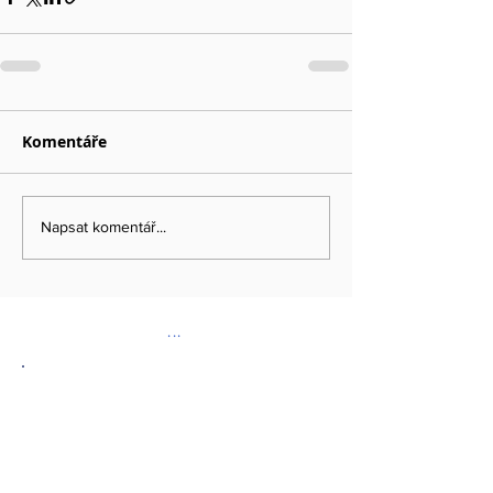
Komentáře
Napsat komentář...
...
DOPORUČENÉ ODKAZY
www.kybez.cz
www.aobp.cz