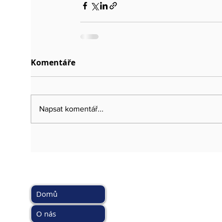
Komentáře
Napsat komentář...
HLAVNÍ MENU
DOPORUČ
www.kybez.c
Domů
www.aobp.cz
www.afcea.cz
O nás