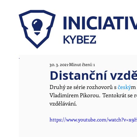
30. 3. 2021
Minut čtení: 1
Distanční vzd
Druhý ze série rozhovorů 
s 
český
m 
Vladimírem Pikorou.  Tentokrát se 
vzdělávání.
https://www.youtube.com/watch?v=x