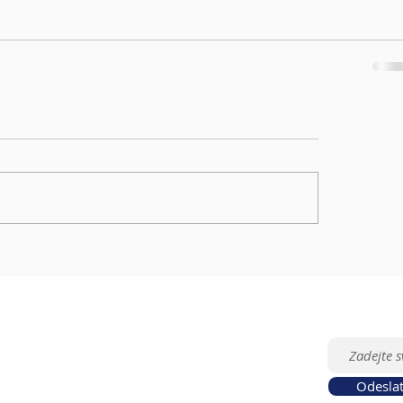
ENÉ ODKAZY
ODEBÍREJ
z
Odesla