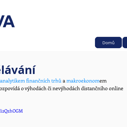
Domů
ělávání
analytikem finančních trhů
 a 
makroekonom
em
rozpovídá o výhodách či nevýhodách distančního online 
9Hi2QzhOGM