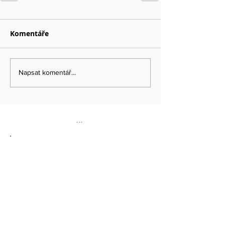
Komentáře
Napsat komentář...
...
DOPORUČENÉ ODKAZY
www.kybez.cz
www.aobp.cz
www.afcea.cz
www.eunis.cz