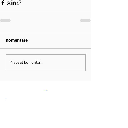
Komentáře
Napsat komentář...
...
DOPORUČENÉ ODKAZY
www.kybez.cz
www.aobp.cz