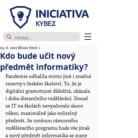
29. 6. 2021
Minut čtení: 1
Kdo bude učit nový
předmět informatiky?
Pandemie odhalila mimo jiné i značné 
rezervy v českém školství. To, že je 
digitální gramotnost důležitá, ukázala 
i doba distančního vzdělávání. Dosud 
se IT na školách nevyučovalo skoro 
vůbec, maximálně jako volitelný 
předmět. Se změnou rámcového 
vzdělávacího programu bude vše jinak 
a nový předmět informatika se stane 