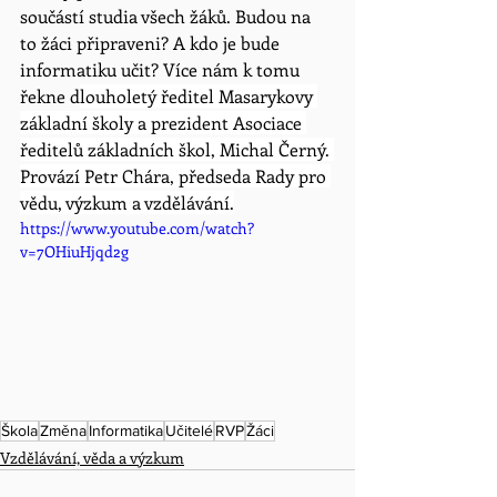
součástí studia všech žáků. Budou na 
to žáci připraveni? A kdo je bude 
informatiku učit? Více nám k tomu 
řekne d
louholetý ředitel Masarykovy 
základní školy a prezident Asociace 
ředitelů základních škol, Michal Černý. 
Provází Petr Chára, předseda Rady pro 
vědu, výzkum a vzdělávání.
https://www.youtube.com/watch?
v=7OHiuHjqd2g
Škola
Změna
Informatika
Učitelé
RVP
Žáci
Vzdělávání, věda a výzkum