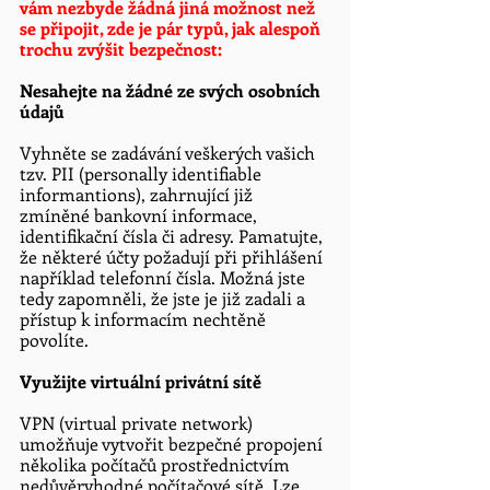
vám nezbyde žádná jiná možnost než 
se připojit, zde je pár typů, jak alespoň 
trochu zvýšit bezpečnost:
Nesahejte na žádné ze svých osobních 
údajů 
Vyhněte se zadávání veškerých vašich 
tzv. PII (personally identifiable 
informantions), zahrnující již 
zmíněné bankovní informace, 
identifikační čísla či adresy. Pamatujte, 
že některé účty požadují při přihlášení 
například telefonní čísla. Možná jste 
tedy zapomněli, že jste je již zadali a 
přístup k informacím nechtěně 
povolíte. 
Využijte virtuální privátní sítě
VPN (virtual private network) 
umožňuje vytvořit bezpečné propojení 
několika počítačů prostřednictvím 
nedůvěryhodné počítačové sítě. Lze 