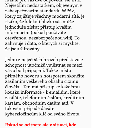
Největším nedostatkem, objeveným v 
zabezpečovacím standardu WPA2, 
který zajišťuje všechny moderní sítě, je 
riziko, že kdokoli blízko vás může 
jednoduše získat přístup k vašim 
informacím (pokud používáte 
otevřenou, nezabezpečenou wifi). To 
zahrnuje i data, o kterých si myslíte, 
že jsou šifrovány.
Jednu z největších hrozeb představuje 
schopnost útočníků vměstnat se mezi 
vás a bod připojení. Takže místo 
přímého hovoru s hotspotem skončíte 
zasíláním veškerého obsahu cizímu 
člověku. Ten má přístup ke každému 
kousku informace - k emailům, které 
zasíláte, telefonním číslům, kreditním 
kartám, obchodním datům atd. V 
takovém případě dáváte 
kyberzločincům klíč od svého života. 
Pokud se ocitnete ale v situaci, kde 