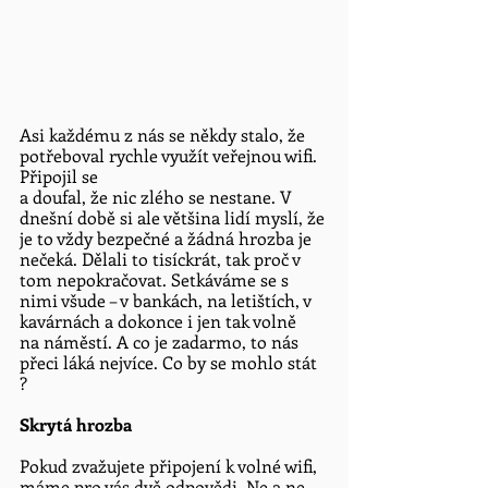
Asi každému z nás se někdy stalo, že 
potřeboval rychle využít veřejnou wifi. 
Připojil se 
a doufal, že nic zlého se nestane. V 
dnešní době si ale většina lidí myslí, že 
je to vždy bezpečné a žádná hrozba je 
nečeká. Dělali to tisíckrát, tak proč v 
tom nepokračovat. Setkáváme se s 
nimi všude – v bankách, na letištích, v 
kavárnách a dokonce i jen tak volně 
na náměstí. A co je zadarmo, to nás 
přeci láká nejvíce. Co by se mohlo stát 
? 
Skrytá hrozba
Pokud zvažujete připojení k volné wifi, 
máme pro vás dvě odpovědi. Ne a ne. 