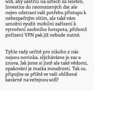
wifi, aby ušetřili na účtech za telefon. 
Investice do neomezených dat ale 
nejen odstraní vaši potřebu přístupu k 
nebezpečným sítím, ale také vám 
umožní využít mobilní zařízení k 
vytvoření osobního hotspotu, přičemž 
pořízení VPN pak již nebude nutné. 
Tyhle rady určitě pro nikoho z nás 
nejsou novinka, slýcháváme je zas a 
znova. Jak jsme si jistě ale také vědomi, 
opakování je matka moudrosti. Tak co, 
připojíte se příště ve vaší oblíbené 
kavárně na veřejnou wifi?
Zdroj
: 
https://www.csoonline.com
, 
https://www.piqsels.com
bezpečnost jedlotlivce
wifi
Mohlo by tě zajímat