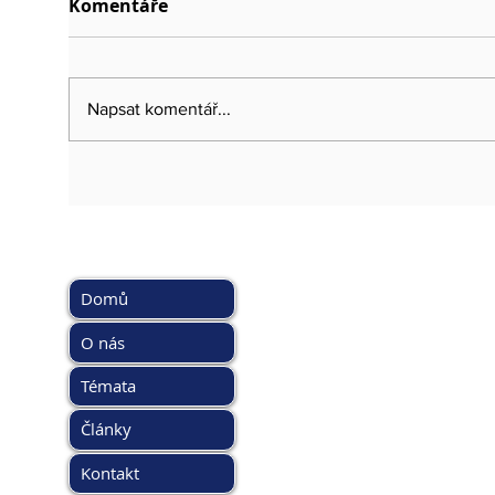
Komentáře
Napsat komentář...
HLAVNÍ MENU
DOPORUČ
www.kybez.c
Domů
www.aobp.cz
www.afcea.cz
O nás
www.eunis.c
Témata
www.cimib.c
www.asociac
Články
www.egover
www.kyberso
Kontakt