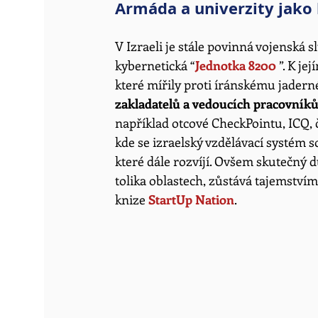
Armáda a univerzity jako 
V Izraeli je stále povinná vojenská 
kybernetická “
Jednotka 8200
 ”. K j
které mířily proti íránskému jader
zakladatelů a vedoucích pracovníků
například otcové CheckPointu, ICQ, č
kde se izraelský vzdělávací systém s
které dále rozvíjí. Ovšem skutečný d
tolika oblastech, zůstává tajemstvím.
knize 
StartUp Nation
. 