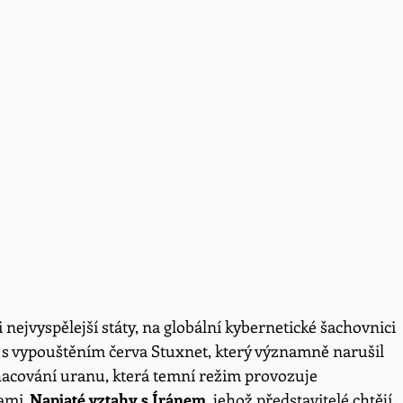
i nejvyspělejší státy, na globální kybernetické šachovnici 
10 s vypouštěním červa Stuxnet, který významně narušil 
hacování uranu, která temní režim provozuje
mi. 
Napjaté vztahy s Íránem
, jehož představitelé chtějí 