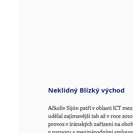
Neklidný Blízký východ
Ačkoliv Sijón patří v oblasti ICT mez
udělal zajímavější tah až v roce 20
provoz v íránských zařízení na obo
v rozporu s mezinárodními smlouva