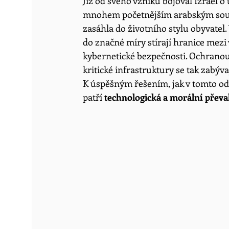
Již od svého vzniku bojoval Izrael o
mnohem početnějším arabským sou
zasáhla do životního stylu obyvatel. 
do značné míry stírají hranice mezi vn
kybernetické bezpečnosti. Ochranou 
kritické infrastruktury se tak zabýva
K úspěšným řešením, jak v tomto odv
patří 
technologická a morální přev