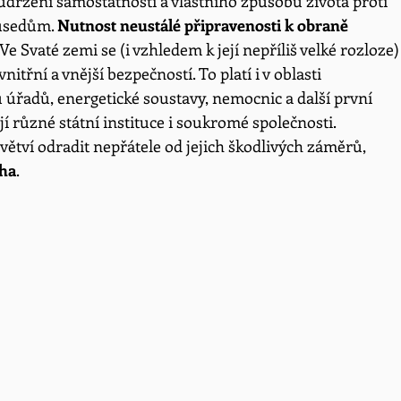
 udržení samostatnosti a vlastního způsobu života proti 
sedům. 
Nutnost neustálé připravenosti k obraně
Ve Svaté zemi se (i vzhledem k její nepříliš velké rozloze)
itřní a vnější bezpečností. To platí i v oblasti 
úřadů, energetické soustavy, nemocnic a další první 
jí různé státní instituce i soukromé společnosti.
ětví odradit nepřátele od jejich škodlivých záměrů, 
aha
. 