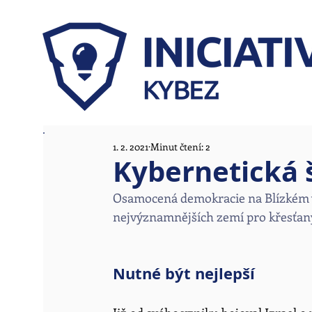
1. 2. 2021
Minut čtení: 2
Kybernetická š
Osamocená demokracie na Blízkém vý
nejvýznamnějších zemí pro křesťany, 
Nutné být nejlepší 