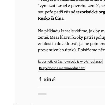
“vymazat Izrael z povrchu země”, se 
soupeře patří různé t
eroristické org
Rusko či Čína
.
Na příkladu Izraele vidíme, jak by mě
země. Mezi hlavní kroky patří spolu
znalosti a dovednosti, jasné pojmeno
preventivních útoků. Dokážeme něco
kybernetická šachovnice
blízký východ
izrael
Bezpečnost a mezinárodní dění