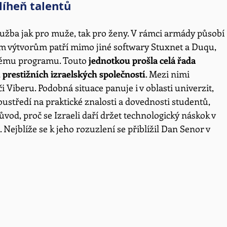
líheň talentů
služba jak pro muže, tak pro ženy. V rámci armády působí 
ejím výtvorům patří mimo jiné softwary Stuxnet a Duqu, 
nému programu. Touto 
jednotkou prošla celá řada 
 prestižních izraelských společností
. Mezi nimi 
i Viberu. Podobná situace panuje i v oblasti univerzit, 
oustředí na praktické znalosti a dovednosti studentů, 
ůvod, proč se Izraeli daří držet technologický náskok v 
 Nejblíže se k jeho rozuzlení se přiblížil Dan Senor v 