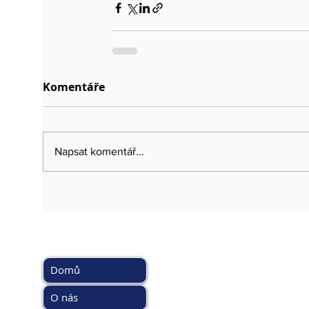
Komentáře
Napsat komentář...
HLAVNÍ MENU
DOPORUČ
www.kybez.c
Domů
www.aobp.cz
www.afcea.cz
O nás