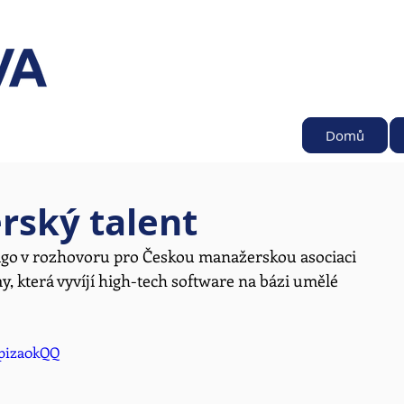
Domů
ský talent
igo
v rozhovoru pro Českou manažerskou asociaci 
 která vyvíjí high-tech software na bázi umělé 
kpiza0kQQ