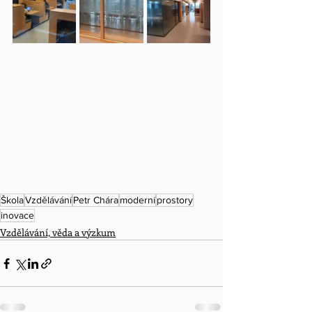
Škola
Vzdělávání
Petr Chára
moderní
prostory
inovace
Vzdělávání, věda a výzkum