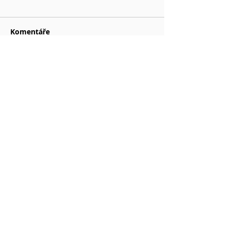
Komentáře
Napsat komentář...
...
DOPORUČENÉ ODKAZY
www.kybez.cz
www.aobp.cz
www.afcea.cz
www.eunis.cz
www.cimib.cz