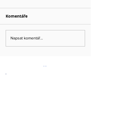
Komentáře
Napsat komentář...
...
DOPORUČENÉ ODKAZY
www.kybez.cz
www.aobp.cz
www.afcea.cz
www.eunis.cz
www.cimib.cz