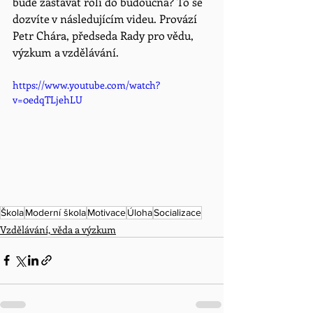
bude zastávat roli do budoucna? To se 
dozvíte v následujícím videu. Provází 
Petr Chára, předseda Rady pro vědu, 
výzkum a vzdělávání.  
https://www.youtube.com/watch?
v=0edqTLjehLU
Škola
Moderní škola
Motivace
Úloha
Socializace
Vzdělávání, věda a výzkum