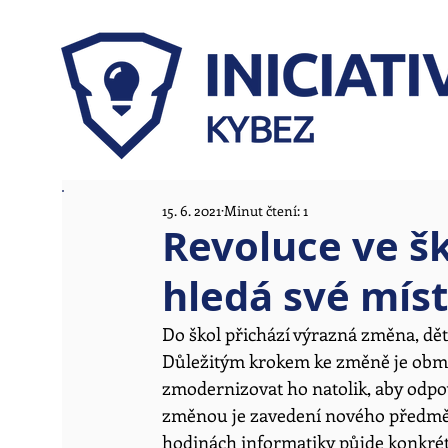
15. 6. 2021
Minut čtení: 1
Revoluce ve šk
hledá své mís
Do škol přichází výrazná změna, dět
Důležitým krokem ke změně je obmě
zmodernizovat ho natolik, aby odpov
změnou je zavedení nového předmětu
hodinách informatiky půjde konkrétně