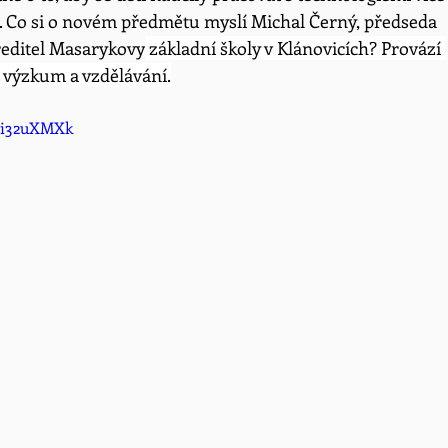
é. Co si o novém předmětu myslí Michal Černý, předseda 
 ředitel Masarykovy
 základní školy v Klánovicích? Provází 
 výzkum a vzdělávání.
wi32uXMXk