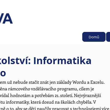
Domů
olství: Informatika
to
em už nebude stačit znát jen základy Wordu a Excelu. 
na rámcového vzdělávacího programu, cílem je 
ídal hodnotám a potřebám 21. století. Nejvýraznější 
 informatiky, která dosud na školách chyběla. V 
 o to, aby se děti naučily pracovat s technologiemi více