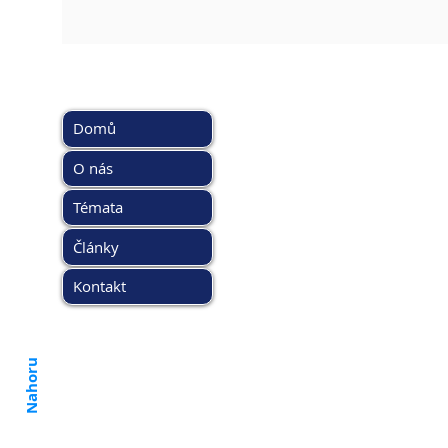
HLAVNÍ MENU
DOPORUČ
www.kybez.c
Domů
www.aobp.cz
www.afcea.cz
O nás
www.eunis.c
Témata
www.cimib.c
www.asociac
Články
www.egover
www.kyberso
Kontakt
Nahoru