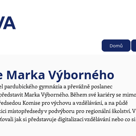
Domů
se Marka Výborného
tel pardubického gymnázia a převážně poslanec 
 představit Marka Výborného. Během své kariéry se mimo
předsedou Komise pro výchovu a vzdělávání, a na půdě 
ci místopředsedy v podvýboru pro regionální školství. V
ali jak si představuje digitalizaci vzdělávání nebo co si