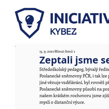
15. 9. 2021
Minut čtení: 1
Zeptali jsme 
Středoškolský pedagog, bývalý ředi
Poslanecké sněmovny PČR, i tak lze
jiné věnuje vzdělávání, byl rovněž 
Poslanecké sněmovny působí na pozi
našem krátkém rozhovoru jsme zjišťov
myslí o distanční výuce. 