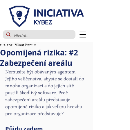
2. 2. 2021
Minut čtení: 2
Opomíjená rizika: #2
Zabezpečení areálu
Nemusíte být obávaným agentem 
Jejího veličenstva, abyste se dostali do 
mnoha organizací a do jejich sítě 
pustili škodlivý software. Proč 
zabezpečení areálu představuje 
opomíjené riziko a jak velkou hrozbu 
pro organizace představuje? 
Půjdu zadem