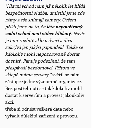
“Hlavní vchod nám již několik let hlídá 
bezpečnostní služba, umístili jsme zde 
rámy a vše snímají kamery. Ovšem 
přišli jsme na to, že 
léta nepoužívaný 
zadní vchod není vůbec hlídaný
. Navíc 
je tam rozbité sklo u dveří a díru 
zakrývá jen jakýsi papundekl. Takže se 
kdokoliv mohl nepozorovaně dostat 
dovnitř. Panuje podezření, že tam 
přespávali bezdomovci. Přitom ve 
sklepě máme servery.” 
svěřil se nám 
zástupce jedné významné organizace. 
Bez postřehnutí se tak kdokoliv mohl 
dostat k serverům a provést jakoukoliv 
akci,
třeba si odnést veškerá data nebo 
vyřadit důležitá zařízení z provozu. 