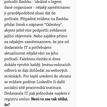
pohodit flashku - ideálně s logem
dané organizace - nějaký zaměstnanec 
ji pravděpodobně zkusí dát do 
počítače. Případně můžete na flashku 
přidat lístek s nápisem “Odměny”, 
abyste ještě více podpořili zvědavost 
jejího objevitele. Nebo zajděte přímo 
za nějakým zaměstnancem, že jste od 
dodavatele IT a potřebujete 
aktualizovat nějaké věci na jeho 
počítači. Falešnou vizitku si dnes 
dokáže vyrobit každý. Jména vedoucích 
odborů se dají dohledat na webových 
stránkách. Pro lepší uvedení do obrazu 
se můžete podívat LinkedIn či další 
sociální sítě pracovníků instituce.
Dodavatele IT pak jednoduše najdete v 
registru smluv. 
Není to zas tak těžké, 
že?