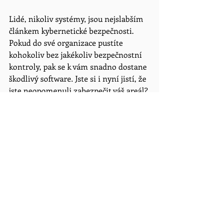
Lidé, nikoliv systémy, jsou nejslabším 
článkem kybernetické bezpečnosti. 
Pokud do své organizace pustíte 
kohokoliv bez jakékoliv bezpečnostní 
kontroly, pak se k vám snadno dostane 
škodlivý software. Jste si i nyní jistí, že 
jste neopomenuli zabezpečit váš areál? 
rizika
bezpečnost organizací
areál
Malé a střední organizace
Komentáře