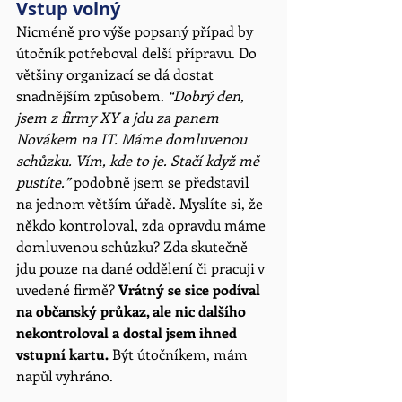
Vstup volný
Nicméně pro výše popsaný případ by 
útočník potřeboval delší přípravu. Do 
většiny organizací se dá dostat 
snadnějším způsobem. 
“Dobrý den, 
jsem z firmy XY a jdu za panem 
Novákem na IT. Máme domluvenou 
schůzku. Vím, kde to je. Stačí když mě 
pustíte.” 
podobně jsem se představil 
na jednom větším úřadě. Myslíte si, že 
někdo kontroloval, zda opravdu máme 
domluvenou schůzku? Zda skutečně 
jdu pouze na dané oddělení či pracuji v 
uvedené firmě? 
Vrátný se sice podíval 
na občanský průkaz, ale nic dalšího 
nekontroloval a dostal jsem ihned 
vstupní kartu.
 Být útočníkem, mám 
napůl vyhráno. 