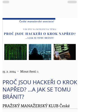
PragoData a.s. pořádaly 15. února v Le
Palais Art Hotelu Prague...
13. 2. 2024
Minut čtení: 1
PROČ JSOU HACKEŘI O KROK
NAPŘED? …A JAK SE TOMU
BRÁNIT?
PRAŽSKÝ MANAŽERSKÝ KLUB České
manažerské asociace vás zve na setkání