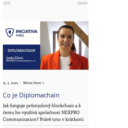
na téma: PROČ JSOU HACKEŘI O KROK
NAPŘED? …A JAK SE TOMU BRÁNIT?
Na...
13. 5. 2022
Minut čtení: 1
Co je Diplomachain
Jak funguje průmyslový blockchain a k
čemu ho využívá společnost NEXPRO
Communication? Právě toto v krátkosti
představila Lenka Čílová,...