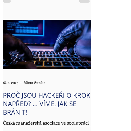
mezinárodní konference „AI na obou
stranách kyberútoků“, která se tematicky
zaměřila na velmi důležitý a aktuální
trend zneužívání umělé inteligence při
kybernetických útocích a zároveň na její
využívání k obraně v kybernetickém
prostoru.
18. 2. 2024
Minut čtení: 2
PROČ JSOU HACKEŘI O KROK
NAPŘED? ... VÍME, JAK SE
BRÁNIT!
Česká manažerská asociace ve spolupráci
s Iniciativou KYBEZ a společností