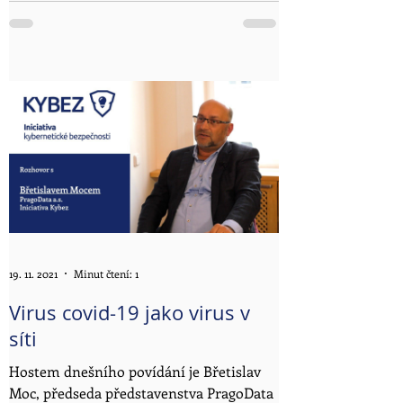
Nezávislého ICT průmyslu, Jakuba Rejzka.
V úvodu povídání Jakub...
19. 11. 2021
Minut čtení: 1
Virus covid-19 jako virus v
síti
Hostem dnešního povídání je Břetislav
Moc, předseda představenstva PragoData