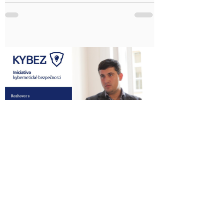
a.s. a také Předseda Rady pro informační
technologie...
6. 10. 2021
Minut čtení: 1
Kyberbezpečnost ve firmách
„Firmy kyberbezpečnost často podceňují,“
řekl Rostislav Svoboda, další z Iniciativy
KYBEZ. Rostislav Svoboda působí ve