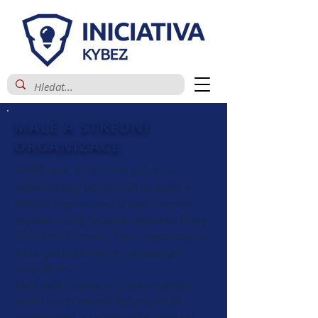
MALÉ A STŘEDNÍ
ORGANIZACE
Věděli jste, že více než polovina
kybernetický útoků míří na malé a
střední organizace? V této skupině
najdete úřady, veřejné instituce, firmy
či drobné živnosti. Tyto organizace se
často potýkají s velmi omezeným
rozpočtem.
Naší misí je pomoci jim co nejvýše
zvýšit jejich úroveň kybernetické
bezpečnosti, a to bez velké finanční