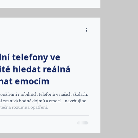
 vzdělávání v Praze a Středočeském kraji,
ní telefony ve
ité hledat reálná
éhat emocím
používání mobilních telefonů v našich školách.
 ní zaznívá hodně dojmů a emocí – navrhují se
kutečná rozumná opatření.