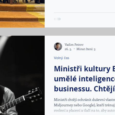
kybernetických útocích a zároveň na j
prostoru.
Vadim Petrov
26. 5.
Minut čtení: 3
Volný čas
Ministři kultury
umělé inteligenc
businessu. Chtějí
skutečných auto
Ministři chtějí ochránit duševní vlast
Midjourney nebo Google), kteří trénuj
svolení a placení a tlačí na to, aby au