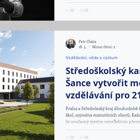
být použity k trénování AI."
Petr Chára
18. 5.
Minut čtení: 2
Vzdělávání, věda a výzkum
Středoškolský k
Šance vytvořit 
vzdělávání pro 21
Praha a Středočeský kraj dlouhodobě 
škol, zejména maturitních oborů. Každ
že současný systém nereflektuje převis uchaz
moderní společnosti. Jedním z diskuto
středoškolského kampusu v Letňanech