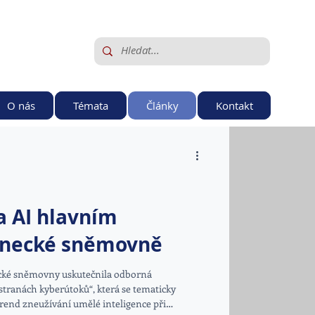
O nás
Témata
Články
Kontakt
a AI hlavním
anecké sněmovně
ecké sněmovny uskutečnila odborná
tranách kyberútoků“, která se tematicky
trend zneužívání umělé inteligence při