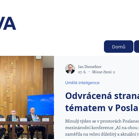
Domů
Jan Dienstbier
27. 6.
Minut čtení: 2
Umělá inteligence
Odvrácená stran
tématem v Posl
Minulý týden se v prostorách Poslan
mezinárodní konference „AI na obou s
zaměřila na velmi důležitý a aktuální 