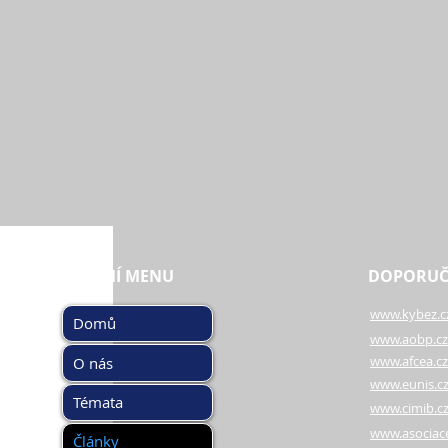
HLAVNÍ MENU
DOPORUČ
www.kybez.c
Domů
www.aobp.cz
www.afcea.cz
O nás
www.eunis.c
Témata
www.cimib.c
www.asociac
Články