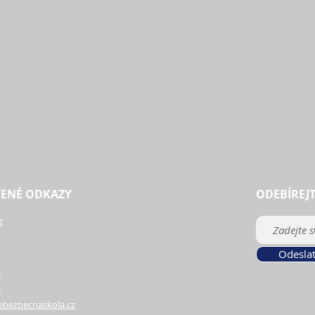
ENÉ ODKAZY
ODEBÍREJ
z
Odesla
z
z
ebezpecnaskola.cz