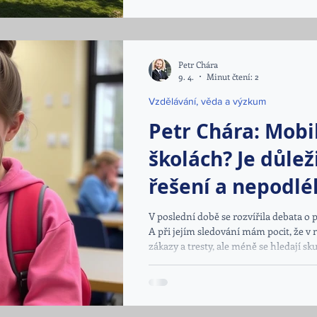
diskusním fóru věnovaném budoucnosti
který se konal 22.
Petr Chára
9. 4.
Minut čtení: 2
Vzdělávání, věda a výzkum
Petr Chára: Mobil
školách? Je důlež
řešení a nepodl
V poslední době se rozvířila debata o 
A při jejím sledování mám pocit, že v
zákazy a tresty, ale méně se hledají s