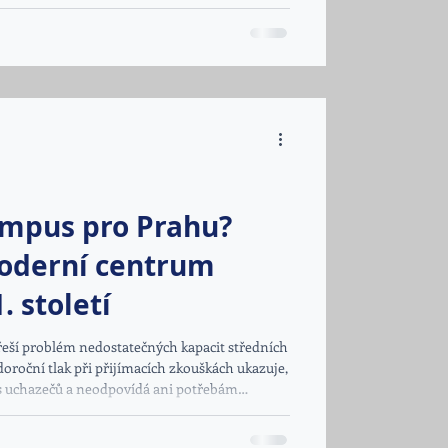
ampus pro Prahu?
moderní centrum
. století
řeší problém nedostatečných kapacit středních
oroční tlak při přijímacích zkouškách ukazuje,
ečů a neodpovídá ani potřebám
vaných řešení je vznik velkého
, o kterém se hovořilo také na nedávném