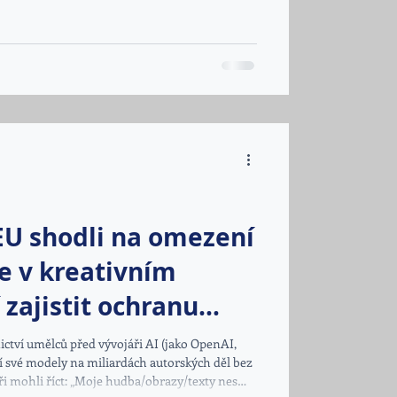
ejí využívání k obraně v kybernetickém
 EU shodli na omezení
e v kreativním
 zajistit ochranu
rů a umělců.
nictví umělců před vývojáři AI (jako OpenAI,
í své modely na miliardách autorských děl bez
toři mohli říct: „Moje hudba/obrazy/texty nesmí