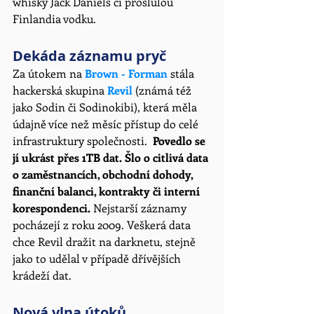
whisky Jack Daniels či proslulou 
Finlandia vodku. 
Dekáda záznamu pryč
Za útokem na 
Brown - Forman
 stála 
hackerská skupina 
Revil
 (známá též 
jako Sodin či Sodinokibi), která měla 
údajně více než měsíc přístup do celé 
infrastruktury společnosti.  
Povedlo se 
jí ukrást přes 1TB dat. Šlo o citlivá data 
o zaměstnancích, obchodní dohody, 
finanční balanci, kontrakty či interní 
korespondenci. 
Nejstarší záznamy 
pocházejí z roku 2009. Veškerá data 
chce Revil dražit na darknetu, stejně 
jako to udělal v případě dřívějších 
krádeží dat. 
Nová vlna útoků 