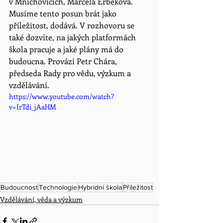
v Mnichovicích, Marcela Erbeková. 
Musíme tento posun brát jako 
příležitost, dodává. V rozhovoru se 
také dozvíte, na jakých platformách 
škola pracuje a jaké plány má do 
budoucna. Provází Petr Chára,  
předseda Rady pro vědu, výzkum a 
vzdělávání.  
https://www.youtube.com/watch?
v=IrTdi_jAaHM
Budoucnost
Technologie
Hybridní škola
Příležitost
Vzdělávání, věda a výzkum