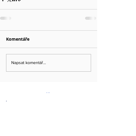
Komentáře
Napsat komentář...
...
DOPORUČENÉ ODKAZY
www.kybez.cz
www.aobp.cz