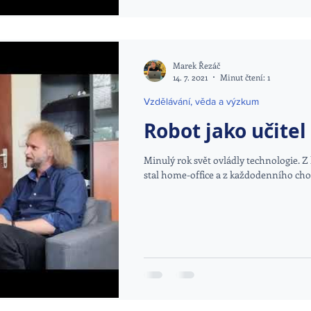
Marek Řezáč
14. 7. 2021
Minut čtení: 1
Vzdělávání, věda a výzkum
Robot jako učitel
Minulý rok svět ovládly technologie. 
stal home-office a z každodenního choze