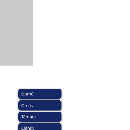
HLAVNÍ MENU
DOPORUČ
www.kybez.c
Domů
www.aobp.cz
www.afcea.cz
O nás
www.eunis.c
Témata
www.cimib.c
www.asociac
Články