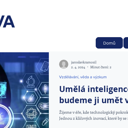
Domů
jaroslavkramosil
2. 4. 2024
Minut čtení: 2
Vzdělávání, věda a výzkum
Umělá inteligenc
budeme ji umět v
Žijeme v éře, kde technologický pokrok
Jednou z klíčových inovací, které by se 