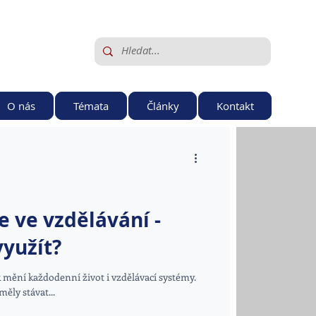
O nás
Témata
Články
Kontakt
e ve vzdělávání -
yužít?
 mění každodenní život i vzdělávací systémy.
měly stávat...