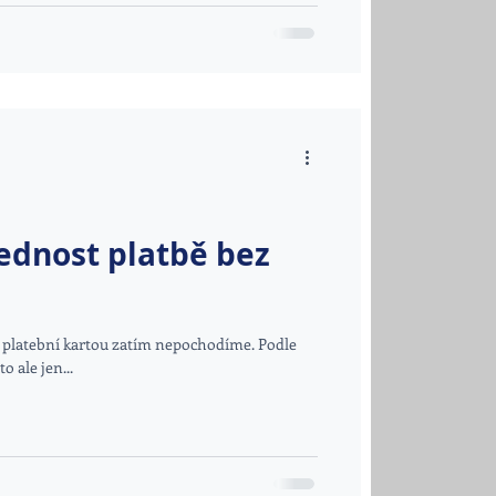
řednost platbě bez
e s platební kartou zatím nepochodíme. Podle
o ale jen...