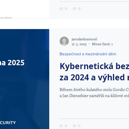
jaroslavkramosil
17. 3. 2025
Minut čtení: 1
Bezpečnost a mezinárodní dění
Kybernetická bez
za 2024 a výhled 
Během živého kulatého stolu Gordic Cy
a Jan Dienstbier zaměřili na klíčové otá