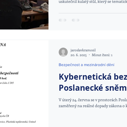
uskutečnil kulatý stůl, který se tematic
jaroslavkramosil
20. 6. 2025
Minut čtení: 1
Bezpečnost a mezinárodní dění
Kybernetická bez
Poslanecké sně
V úterý 24. června se v prostorách Pos
zaměřený na reálné dopady zákona o ky