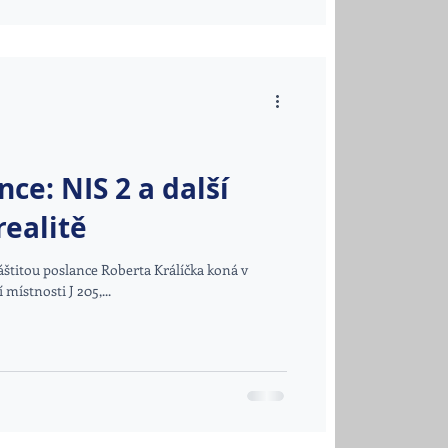
ce: NIS 2 a další
realitě
áštitou poslance Roberta Králíčka koná v
ístnosti J 205,...