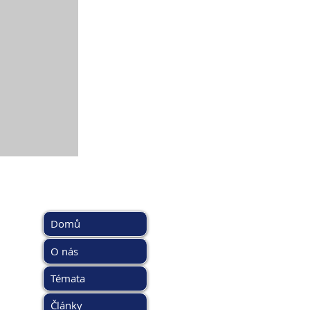
HLAVNÍ MENU
DOPORUČ
www.kybez.c
Domů
www.aobp.cz
www.afcea.cz
O nás
www.eunis.c
Témata
www.cimib.c
www.asociac
Články