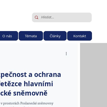
O nás
Témata
Články
Kontakt
pečnost a ochrana
etězce hlavními
ecké sněmovně
se v prostorách Poslanecké sněmovny