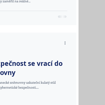
ky zaměřil na reálné...
pečnost se vrací do
movny
lanecké sněmovny uskuteční kulatý stůl
bernetické bezpečnosti....