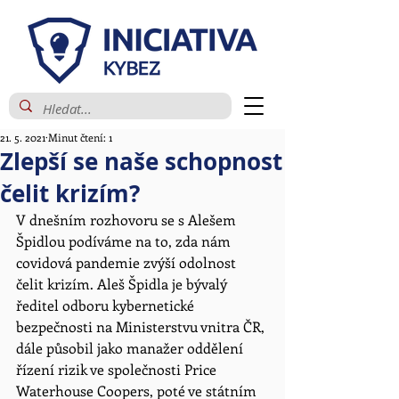
21. 5. 2021
Minut čtení: 1
Zlepší se naše schopnost
čelit krizím?
V dnešním rozhovoru se s Alešem 
Špidlou podíváme na to, zda nám 
covidová pandemie zvýší odolnost 
čelit krizím. Aleš Špidla je bývalý 
ředitel odboru kybernetické 
bezpečnosti na Ministerstvu vnitra ČR, 
dále působil jako manažer oddělení 
řízení rizik ve společnosti Price 
Waterhouse Coopers, poté ve státním 