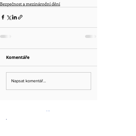
Bezpečnost a mezinárodní dění
Komentáře
Napsat komentář...
...
DOPORUČENÉ ODKAZY