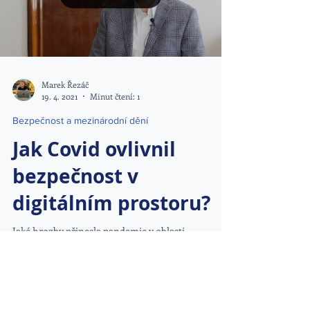
Marek Řezáč
19. 4. 2021
Minut čtení: 1
Bezpečnost a mezinárodní dění
Jak Covid ovlivnil
bezpečnost v
digitálním prostoru?
Jaké hrozby přinesla pandemie v oblasti
kyberbezpečnosti? Jsou běžní uživatelé nebo státní
instituce nějak ohroženy? Přinášíme vám řadu...