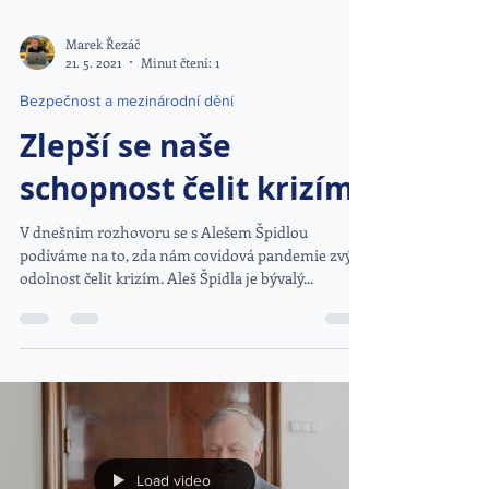
Marek Řezáč
21. 5. 2021
Minut čtení: 1
Bezpečnost a mezinárodní dění
Zlepší se naše
schopnost čelit krizím?
V dnešním rozhovoru se s Alešem Špidlou
podíváme na to, zda nám covidová pandemie zvýší
odolnost čelit krizím. Aleš Špidla je bývalý...
Load video