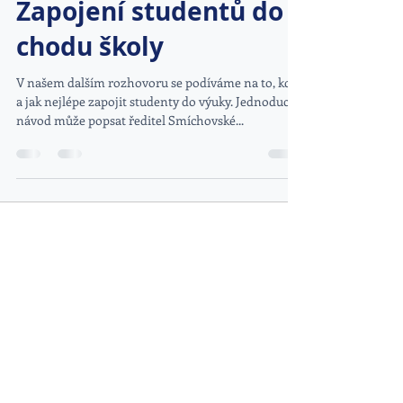
Zapojení studentů do
chodu školy
V našem dalším rozhovoru se podíváme na to, kdy
a jak nejlépe zapojit studenty do výuky. Jednoduchý
návod může popsat ředitel Smíchovské...
DOPORUČENÉ ODKAZY
www.kybez.cz
www.aobp.cz
www.afcea.cz
www.eunis.cz
www.cimib.cz
www.asociacebezpecnaskola.cz
www.egovernment.cz