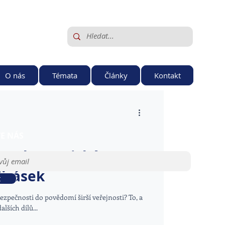
O nás
Témata
Články
Kontakt
TE NÁS
: Kybernetický
Jirásek
t
ezpečnosti do povědomí širší veřejnosti? To, a
lších dílů...