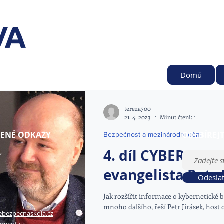
Domů
tereza700
21. 4. 2023
Minut čtení: 1
ENÉ ODKAZY
ODEBÍREJ
Bezpečnost a mezinárodní dění
4. díl CYBER TALK
z
evangelista Petr 
Odesla
z
Jak rozšířit informace o kybernetické b
z
mnoho dalšího, řeší Petr Jirásek, host da
ebezpecnaskola.cz