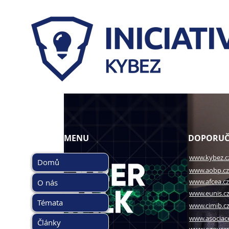
HLAVNÍ MENU
DOPORUČ
www.kybez.c
Domů
www.aobp.cz
www.afcea.cz
O nás
www.eunis.c
Témata
www.cimib.c
www.asociac
Články