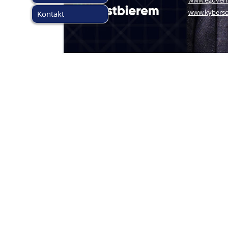
www.egover
www.kyberso
Kontakt