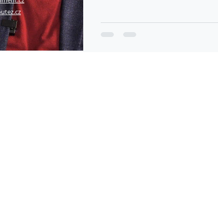
nment.cz
utez.cz
© 2023 INICIATIVAKYBEZ.CZ