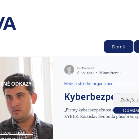
Domů
tereza700
6. 10. 2021
Minut čtení: 1
ENÉ ODKAZY
ODEBÍREJ
Malé a střední organizace
Kyberbezpečnost
z
„Firmy kyberbezpečnost často podceňují,
Odesla
KYBEZ. Rostislav Svoboda působí ve sp
z
z
ebezpecnaskola.cz