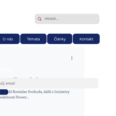
O nás
Témata
Články
Kontakt
TE NÁS
 ve firmách
“ řekl Rostislav Svoboda, další z Iniciativy
t
olečnosti Power...