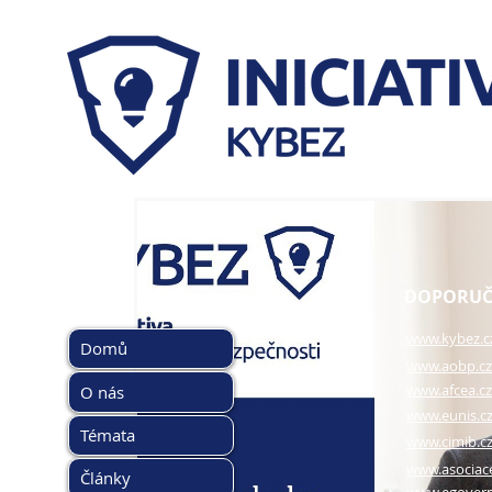
HLAVNÍ MENU
DOPORUČ
www.kybez.c
Domů
www.aobp.cz
www.afcea.cz
O nás
www.eunis.c
Témata
www.cimib.c
www.asociac
Články