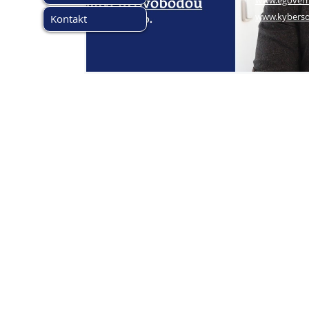
www.egover
www.kyberso
Kontakt