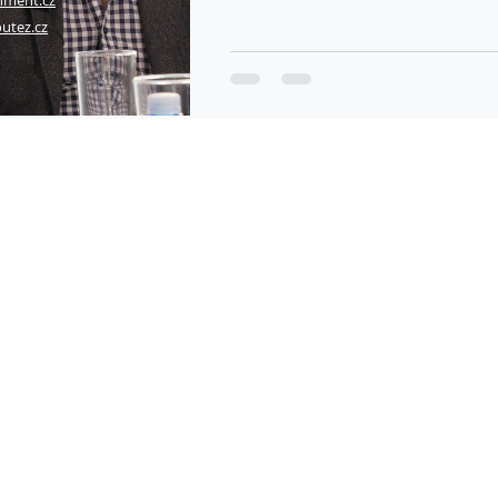
nment.cz
utez.cz
© 2023 INICIATIVAKYBEZ.CZ