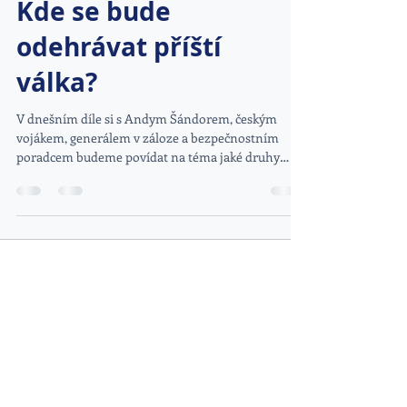
Kde se bude
odehrávat příští
válka?
V dnešním díle si s Andym Šándorem, českým
vojákem, generálem v záloze a bezpečnostním
poradcem budeme povídat na téma jaké druhy
hrozeb...
DOPORUČENÉ ODKAZY
www.kybez.cz
www.aobp.cz
www.afcea.cz
www.eunis.cz
www.cimib.cz