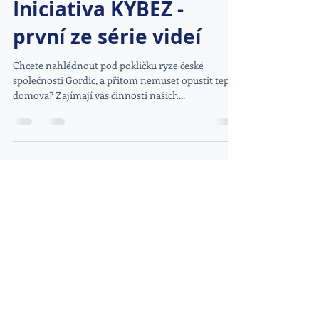
Iniciativa KYBEZ -
první ze série videí
Chcete nahlédnout pod pokličku ryze české
společnosti Gordic, a přitom nemuset opustit teplo
domova? Zajímají vás činnosti našich...
DOPORUČENÉ ODKAZY
www.kybez.cz
www.aobp.cz
www.afcea.cz
www.eunis.cz
www.cimib.cz
www.asociacebezpecnaskola.cz
www.egovernment.cz