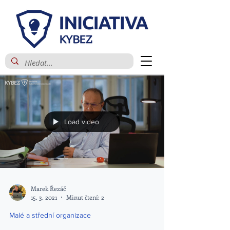
Load video
Marek Řezáč
15. 3. 2021
Minut čtení: 2
Malé a střední organizace