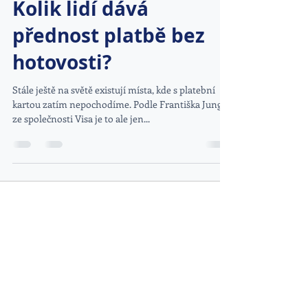
Kolik lidí dává
přednost platbě bez
hotovosti?
Stále ještě na světě existují místa, kde s platební
kartou zatím nepochodíme. Podle Františka Jungra
ze společnosti Visa je to ale jen...
DOPORUČENÉ ODKAZY
www.kybez.cz
www.aobp.cz
www.afcea.cz
www.eunis.cz
www.cimib.cz