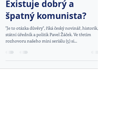
Existuje dobrý a
špatný komunista?
"Je to otázka důvěry", říká český novinář, historik,
státní úředník a politik Pavel Žáček. Ve třetím
rozhovoru našeho mini seriálu (5) si...
DOPORUČENÉ ODKAZY
www.kybez.cz
www.aobp.cz
www.afcea.cz
www.eunis.cz
www.cimib.cz
www.asociacebezpecnaskola.cz
www.egovernment.cz