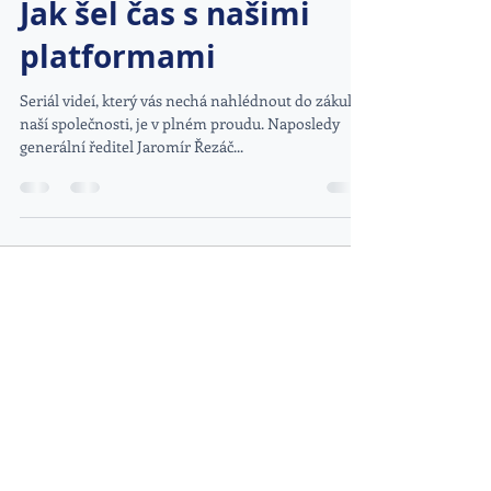
Jak šel čas s našimi
platformami
Seriál videí, který vás nechá nahlédnout do zákulisí
naší společnosti, je v plném proudu. Naposledy
generální ředitel Jaromír Řezáč...
DOPORUČENÉ ODKAZY
www.kybez.cz
www.aobp.cz
www.afcea.cz
www.eunis.cz
www.cimib.cz
www.asociacebezpecnaskola.cz
www.egovernment.cz