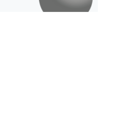
Marek Řezáč
17. 3. 2021
Minut čtení: 1
Vzdělávání, věda a výzkum
Logiscool – počítačové
programování