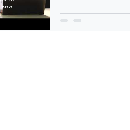
nment.cz
utez.cz
© 2023 INICIATIVAKYBEZ.CZ