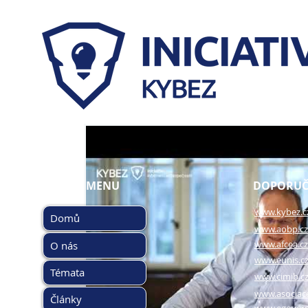
HLAVNÍ MENU
DOPORUČ
www.kybez.c
Domů
www.aobp.cz
www.afcea.cz
O nás
www.eunis.c
Témata
www.cimib.c
www.asociac
Články