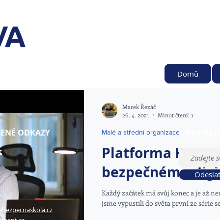
Domů
Marek Řezáč
26. 4. 2021
Minut čtení: 1
ENÉ ODKAZY
ODEBÍREJ
Malé a střední organizace
Platforma KYBEZ,
z
bezpečnému digi
Odesla
z
Každý začátek má svůj konec a je až neuv
z
jsme vypustili do světa první ze série se
ebezpecnaskola.cz