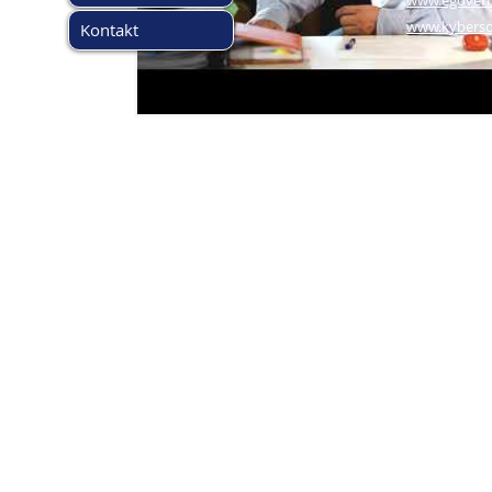
www.egover
www.kyberso
Kontakt