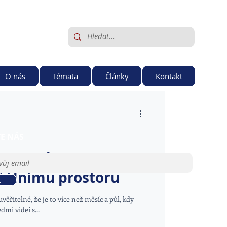
O nás
Témata
Články
Kontakt
TE NÁS
 cesta k
tálnímu prostoru
t
ěřitelné, že je to více než měsíc a půl, kdy
dmi videí s...