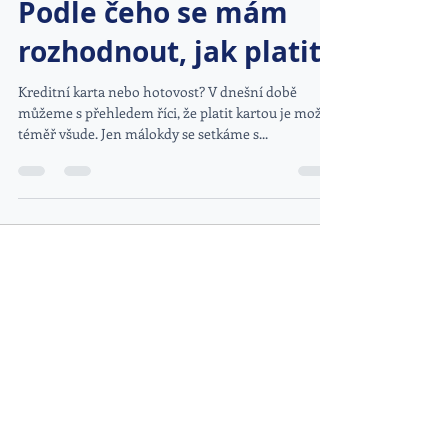
Podle čeho se mám
rozhodnout, jak platit?
Kreditní karta nebo hotovost? V dnešní době
můžeme s přehledem říci, že platit kartou je možné
téměř všude. Jen málokdy se setkáme s...
DOPORUČENÉ ODKAZY
www.kybez.cz
www.aobp.cz
www.afcea.cz
www.eunis.cz
www.cimib.cz
www.asociacebezpecnaskola.cz
www.egovernment.cz