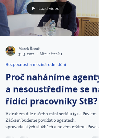
Load video
Marek Řezáč
31. 5. 2021
Minut čtení: 1
Bezpečnost a mezinárodní dění
Proč naháníme agenty
a nesoustředíme se na
řídící pracovníky StB?
V druhém díle našeho mini seriálu (5) si Pavlem
Žáčkem budeme povídat o agentech,
zpravodajských službách a novém režimu. Pavel
Žáčkem je...