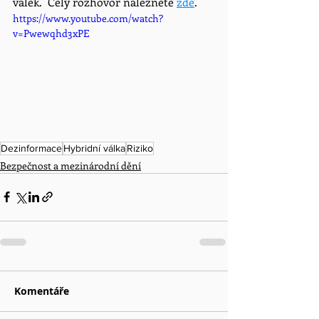
válek.  Celý rozhovor naleznete 
zde
.
https://www.youtube.com/watch?
v=Pwewqhd3xPE
Dezinformace
Hybridní válka
Riziko
Bezpečnost a mezinárodní dění
Komentáře