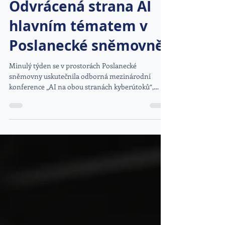
Odvrácená strana AI
hlavním tématem v
Poslanecké sněmovně
Minulý týden se v prostorách Poslanecké
sněmovny uskutečnila odborná mezinárodní
konference „AI na obou stranách kyberútoků“,
která se tematicky zaměřila na velmi důležitý a
aktuální trend zneužívání umělé inteligence při
kybernetických útocích a zároveň na její využívání
k obraně v kybernetickém prostoru.