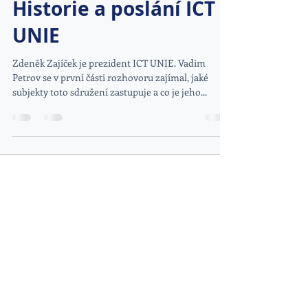
Historie a poslání ICT
UNIE
Zdeněk Zajíček je prezident ICT UNIE. Vadim
Petrov se v první části rozhovoru zajímal, jaké
subjekty toto sdružení zastupuje a co je jeho...
DOPORUČENÉ ODKAZY
www.kybez.cz
www.aobp.cz
www.afcea.cz
www.eunis.cz
www.cimib.cz
www.asociacebezpecnaskola.cz
www.egovernment.cz