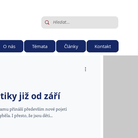
O nás
Témata
Články
Kontakt
ky již od září
mu přináší především nové pojetí
ěla. I přesto, že jsou děti...