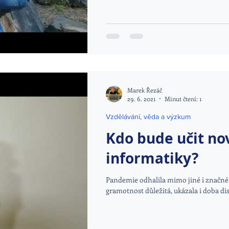
Marek Řezáč
29. 6. 2021
Minut čtení: 1
Vzdělávání, věda a výzkum
Kdo bude učit n
informatiky?
Pandemie odhalila mimo jiné i značné re
gramotnost důležitá, ukázala i doba dis