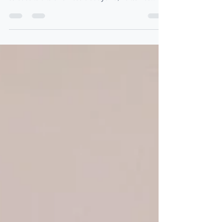
nacházíme v takzvané horké fázi maturit. Část
středoškoláků už si vesele oddychla, někteří se...