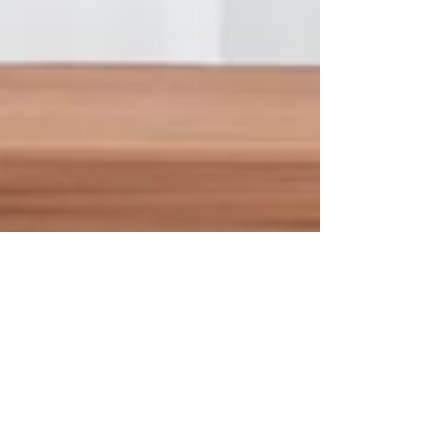
Marek Řezáč
18. 3. 2021
Minut čtení: 1