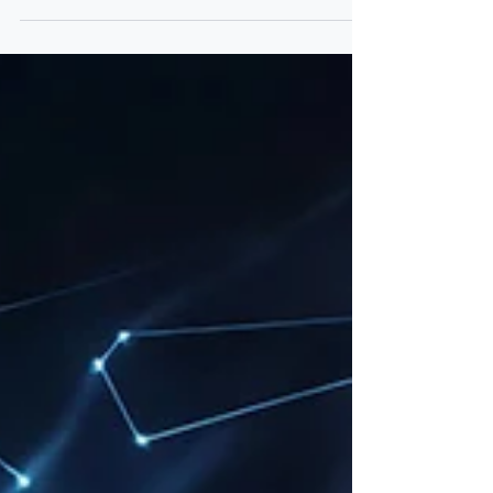
proto, že chce někomu ublížit – jen...