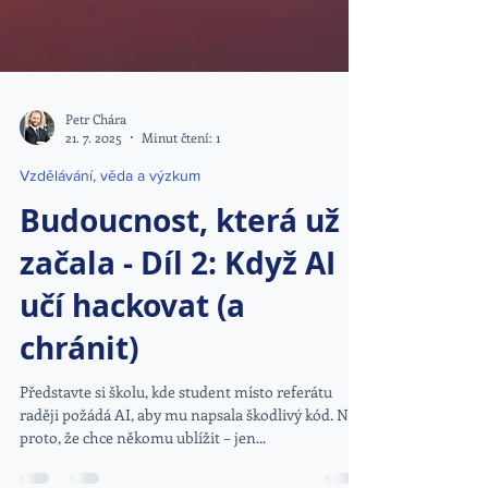
Petr Chára
21. 7. 2025
Minut čtení: 1
Vzdělávání, věda a výzkum
Budoucnost, která už
začala - Díl 2: Když AI
učí hackovat (a
chránit)
Představte si školu, kde student místo referátu
raději požádá AI, aby mu napsala škodlivý kód. Ne