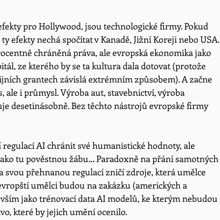
í efekty pro Hollywood, jsou technologické firmy. Pokud 
ty efekty nechá spočítat v Kanadě, Jižní Koreji nebo USA.
procentně chráněná práva, ale evropská ekonomika jako 
tál, ze kterého by se ta kultura dala dotovat (protože 
nijních grantech závislá extrémním způsobem). A začne 
 ale i průmysl. Výroba aut, stavebnictví, výroba 
uje desetinásobně. Bez těchto nástrojů evropské firmy 
ží regulací AI chránit své humanistické hodnoty, ale 
 jako tu pověstnou žábu… Paradoxně na přání samotných
pa svou přehnanou regulací zničí zdroje, která umělce 
y evropští umělci budou na zakázku (amerických a 
edevším jako trénovací data AI modelů, ke kterým nebudou 
vo, které by jejich umění ocenilo.