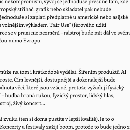
liš nekompromisní, vývoj se jednoduše přesune tam, kde 
Evropský střihač, grafik nebo skladatel pak nebude 
 jednoduše si zaplatí předplatné u americké nebo asijské 
s volnějším výkladem "Fair Use" (férového užití 
ce se v praxi nic nezmění – nástroj bude mít dál ve svém
tečou mimo Evropu.
ůže na tom i krátkodobě vydělat. Šířením produktů AI 
roste. Čím levnější, dostupnější a dokonalejší bude 
odnota věcí, které jsou vzácné, protože vyžadují fyzický 
í – hudba hraná rukou, fyzický prostor, lidský hlas, 
troj, živý koncert… 
 zvuku (ten si doma pustíte v lepší kvalitě). Je to o 
oncerty a festivaly zažijí boom, protože to bude jedno z