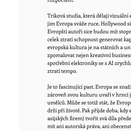
Triková studia, která dělají vizuáln
jim Evropa sváže ruce, Hollywood si 
Evropští autoři sice budou mít sto
celek ztratí schopnost generovat kapi
evropská kultura je na státních a u
zpomalovat nejen kreativní business,
spotřební elektroniky se s AI zrychl
ztratí tempo. 
Je to fascinující past. Evropa se sna
zároveň svou kulturu uvaří v hrnci
umělců. Může se totiž stát, že Evro
drží při životě. Pak přijde doba, kd
asijských firem) tvořit svá díla př
mít ani autorská práva, ani obecenst