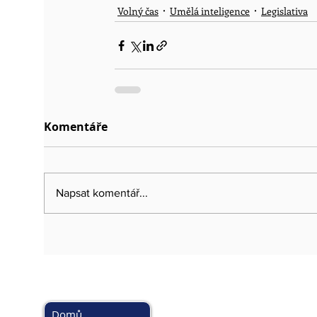
Volný čas
Umělá inteligence
Legislativa
Komentáře
Napsat komentář...
HLAVNÍ MENU
DOPORUČ
www.kybez.c
Domů