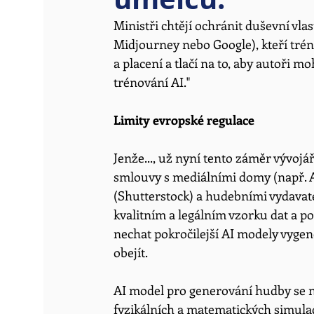
Ministři chtějí ochránit duševní vla
Midjourney nebo Google), kteří trén
a placení a tlačí na to, aby autoři m
trénování AI."
Limity evropské regulace
Jenže..., už nyní tento záměr vývojá
smlouvy s mediálními domy (např. A
(Shutterstock) a hudebními vydavatel
kvalitním a legálním vzorku dat a po
nechat pokročilejší AI modely vygen
obejít. 
AI model pro generování hudby se nem
fyzikálních a matematických simulac