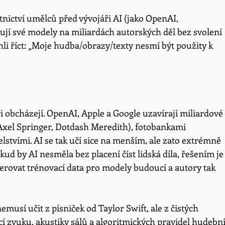
stnictví umělců před vývojáři AI (jako OpenAI, 
ují své modely na miliardách autorských děl bez svolení 
ohli říct: „Moje hudba/obrazy/texty nesmí být použity k 
ři obcházejí. OpenAI, Apple a Google uzavírají miliardové 
xel Springer, Dotdash Meredith), fotobankami 
stvími. AI se tak učí sice na menším, ale zato extrémně 
kud by AI nesměla bez placení číst lidská díla, řešením je
erovat trénovací data pro modely budoucí a autory tak 
usí učit z písniček od Taylor Swift, ale z čistých 
í zvuku, akustiky sálů a algoritmických pravidel hudební