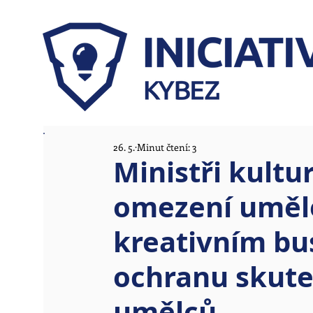
26. 5.
Minut čtení: 3
Ministři kultu
omezení umělé
kreativním bus
ochranu skute
umělců.