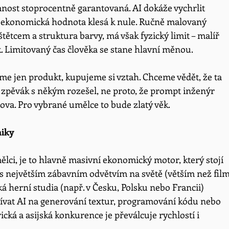
mnost stoprocentně garantovaná. AI dokáže vychrlit 
h ekonomická hodnota klesá k nule. Ručně malovaný 
štětcem a struktura barvy, má však fyzický limit – malíř 
k. Limitovaný čas člověka se stane hlavní měnou. 
eme jen produkt, kupujeme si vztah. Chceme vědět, že ta 
e zpěvák s někým rozešel, ne proto, že prompt inženýr 
ova. Pro vybrané umělce to bude zlatý věk.
miky
lci, je to hlavně masivní ekonomický motor, který stojí 
s největším zábavním odvětvím na světě (větším než film
herní studia (např. v Česku, Polsku nebo Francii) 
vat AI na generování textur, programování kódu nebo 
ická a asijská konkurence je převálcuje rychlostí i 